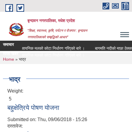
Skip to main content
बृन्दावन नगरपालिका, मधेश प्रदेश
"शिक्षा, स्वास्थ्य, कृषि, पर्यटन र रोजगार : बृन्दावन
नगरपालिकाको सम्बृद्धिको आधार"
समाचार
रासायनिक मलको कोटा निर्धारण गरिएको बारे ।
बागमति नदीको माछा ठेक्का सक
ताजा खबर
बागमति _
You are here
Home
» भाद्र
भाद्र
Weight:
5
बहुक्षेत्रिये पोषण योजना
Submitted on:
Thu, 09/06/2018 - 15:26
दस्तावेज: