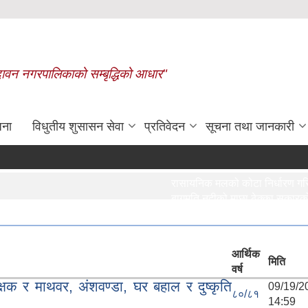
बृन्दावन नगरपालिकाको सम्बृद्धिको आधार"
जना
विधुतीय शुसासन सेवा
प्रतिवेदन
सूचना तथा जानकारी
रासायनिक मलको कोटा निर्धारण गरिएको
बागमति नदीको माछा ठेक्का सकारको लाग
विभिन्न माछा पोखरीको ठेक्का सकारको 
मृगौला प्रत्यारोपण गरेका, डायलाइसिस ग
आर्थिक
मिति
वर्ष
क्षक र माथवर, अंशवण्डा, घर बहाल र दुष्कृति
09/19/
८०/८१
14:59