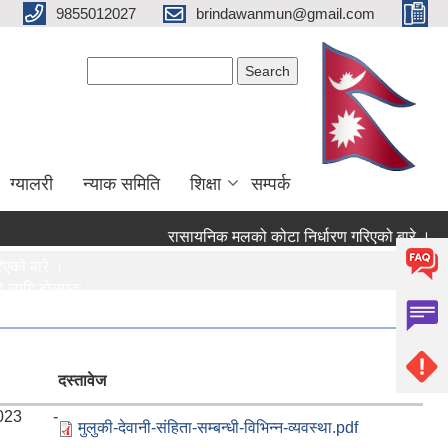
9855012027
brindawanmun@gmail.com
Search form
Search
ग्यालरी
न्याक समिति
शिक्षा
सम्पर्क
रासायनिक मलको कोटा निर्धारण गरिएको बारे ।
ब
 बारे ।
ि बोलपत्र आह्वानको सूचना !
लागि बोलपत्र आह्वानको सूचना !
रिरहेका, क्यान्सर रोगी र मेरुदण्ड पक्षघातका बिरामीहरूले औषधी उपचार वापत पा
दस्तावेज
2023 -
मुलुकी-देवानी-संहिता-सम्बन्धी-विभिन्न-व्यवस्था.pdf