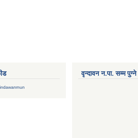
फीड
वृन्दावन न.पा. सम्म पुग्न
rindawanmun