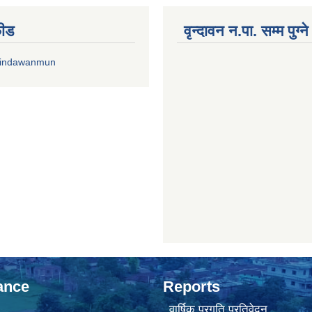
फीड
वृन्दावन न.पा. सम्म पुग्न
rindawanmun
ance
Reports
वार्षिक प्रगति प्रतिवेदन