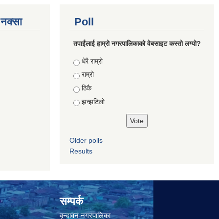
े नक्सा
Poll
तपाईंलाई हाम्रो नगरपालिकाको वेबसाइट कस्तो लग्यो?
Choices
धेरै राम्रो
राम्रो
ठिकै
झन्झटिलो
Older polls
Results
सम्पर्क
वृन्दावन नगरपालिका