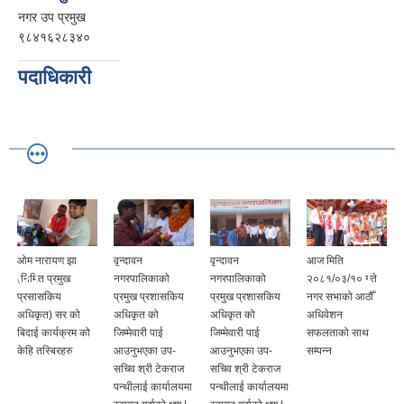
नगर उप प्रमुख
९८४१६२८३४०
पदाधिकारी
ओम नारायण झा
वृन्दावन
वृन्दावन
आज मिति
(निमित प्रमुख
नगरपालिकाको
नगरपालिकाको
२०८१/०३/१० गते
प्रसासकिय
प्रमुख प्रशासकिय
प्रमुख प्रशासकिय
नगर सभाको आठौँ
अधिकृत) सर को
अधिकृत को
अधिकृत को
अधिवेशन
बिदाई कार्यक्रम को
जिम्मेवारी पाई
जिम्मेवारी पाई
सफलताको साथ
केहि तस्बिरहरु
आउनुभएका उप-
आउनुभएका उप-
सम्पन्न
सचिव श्री टेकराज
सचिव श्री टेकराज
पन्थीलाई कार्यालयमा
पन्थीलाई कार्यालयमा