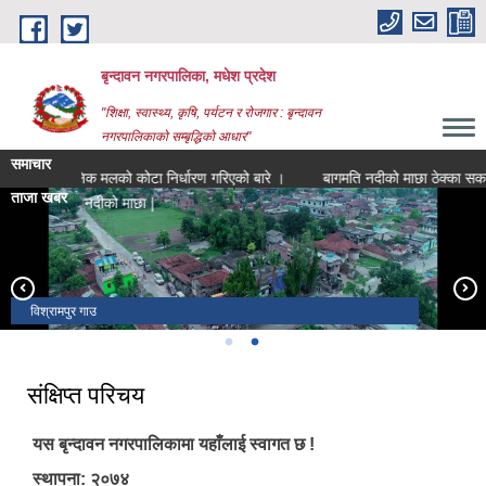
Skip to main content
बृन्दावन नगरपालिका, मधेश प्रदेश
"शिक्षा, स्वास्थ्य, कृषि, पर्यटन र रोजगार : बृन्दावन
नगरपालिकाको सम्बृद्धिको आधार"
समाचार
रासायनिक मलको कोटा निर्धारण गरिएको बारे ।
बागमति नदीको माछा ठेक्का सकारको ला
ताजा खबर
बागमति नदीको माछा ठेक्का सकार_
हनुमान मन्दिर
विश्रामपुर गाउ
संक्षिप्त परिचय
यस बृन्दावन नगरपालिकामा यहाँलाई स्वागत छ !
स्थापना: २०७४