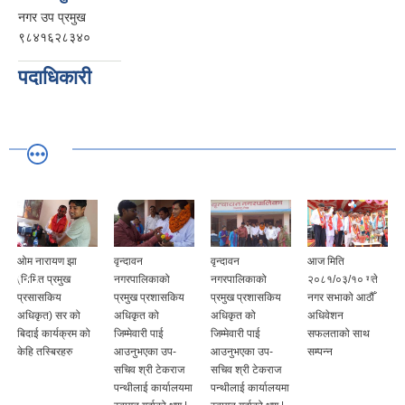
नगर उप प्रमुख
९८४१६२८३४०
पदाधिकारी
ओम नारायण झा
वृन्दावन
वृन्दावन
आज मिति
(निमित प्रमुख
नगरपालिकाको
नगरपालिकाको
२०८१/०३/१० गते
प्रसासकिय
प्रमुख प्रशासकिय
प्रमुख प्रशासकिय
नगर सभाको आठौँ
अधिकृत) सर को
अधिकृत को
अधिकृत को
अधिवेशन
बिदाई कार्यक्रम को
जिम्मेवारी पाई
जिम्मेवारी पाई
सफलताको साथ
केहि तस्बिरहरु
आउनुभएका उप-
आउनुभएका उप-
सम्पन्न
सचिव श्री टेकराज
सचिव श्री टेकराज
पन्थीलाई कार्यालयमा
पन्थीलाई कार्यालयमा