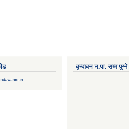
फीड
वृन्दावन न.पा. सम्म पुग्न
rindawanmun