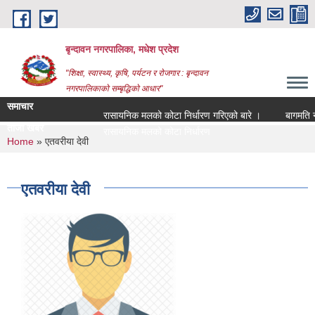
Skip to main content
बृन्दावन नगरपालिका, मधेश प्रदेश
"शिक्षा, स्वास्थ्य, कृषि, पर्यटन र रोजगार : बृन्दावन
नगरपालिकाको सम्बृद्धिको आधार"
समाचार
रासायनिक मलको कोटा निर्धारण गरिएको बारे ।
बागमति नदीको
ताजा खबर
रासायनिक मलको कोटा निर्धारण गरिएको बारे ।
You are here
Home
» एतवरीया देवी
एतवरीया देवी