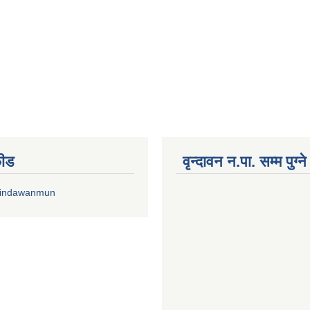
फीड
वृन्दावन न.पा. सम्म पुग्न
rindawanmun