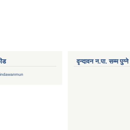
फीड
वृन्दावन न.पा. सम्म पुग्न
rindawanmun