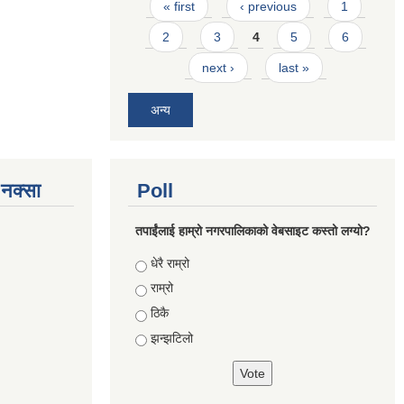
Pages
« first
‹ previous
1
2
3
4
5
6
next ›
last »
अन्य
े नक्सा
Poll
तपाईंलाई हाम्रो नगरपालिकाको वेबसाइट कस्तो लग्यो?
Choices
धेरै राम्रो
राम्रो
ठिकै
झन्झटिलो