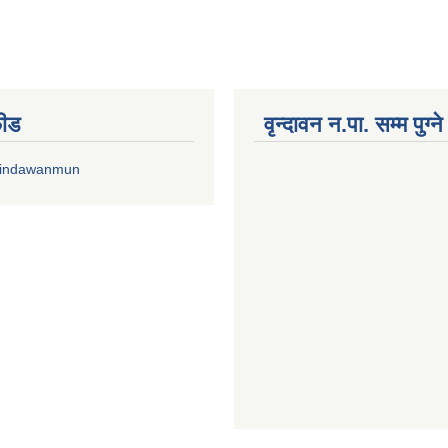
फीड
वृन्दावन न.पा. सम्म पुग्न
rindawanmun