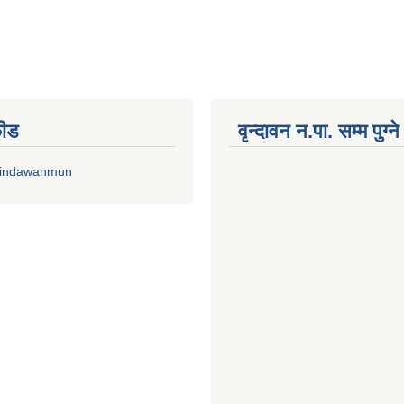
फीड
वृन्दावन न.पा. सम्म पुग्न
rindawanmun