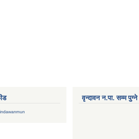
फीड
वृन्दावन न.पा. सम्म पुग्न
rindawanmun