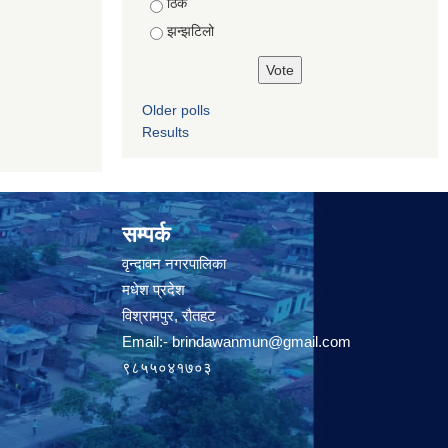
ठिकै
झन्झटिलो
Older polls
Results
सम्पर्क
वृन्दावन नगरपालिका
मधेश प्रदेश
विश्रामपुर, रौतहट
Email:-
brindawanmun@gmail.com
९८५५०४१७०३