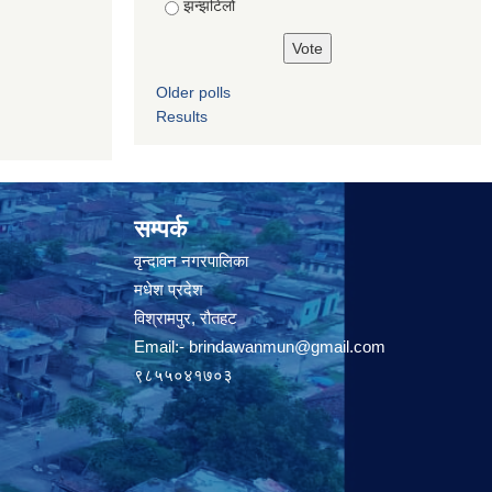
झन्झटिलो
Older polls
Results
सम्पर्क
वृन्दावन नगरपालिका
मधेश प्रदेश
विश्रामपुर, रौतहट
Email:-
brindawanmun@gmail.com
९८५५०४१७०३