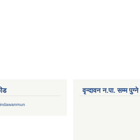
फीड
वृन्दावन न.पा. सम्म पुग्न
rindawanmun