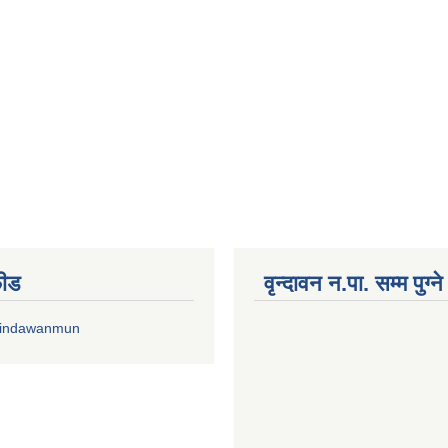
फीड
वृन्दावन न.पा. सम्म पुग्न
rindawanmun