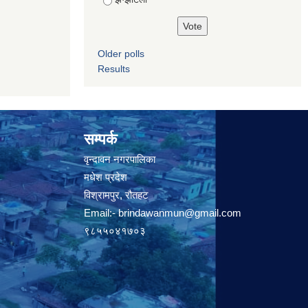
Older polls
Results
सम्पर्क
वृन्दावन नगरपालिका
मधेश प्रदेश
विश्रामपुर, रौतहट
Email:-
brindawanmun@gmail.com
९८५५०४१७०३