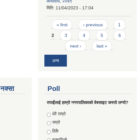
कार्यविधि, २०७९
मिति:
11/04/2023 - 17:04
Pages
« first
‹ previous
1
2
3
4
5
6
next ›
last »
अन्य
े नक्सा
Poll
तपाईंलाई हाम्रो नगरपालिकाको वेबसाइट कस्तो लग्यो?
Choices
धेरै राम्रो
राम्रो
ठिकै
झन्झटिलो