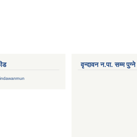
फीड
वृन्दावन न.पा. सम्म पुग्न
rindawanmun