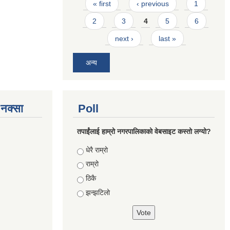
Pages
« first
‹ previous
1
2
3
4
5
6
next ›
last »
अन्य
े नक्सा
Poll
तपाईंलाई हाम्रो नगरपालिकाको वेबसाइट कस्तो लग्यो?
Choices
धेरै राम्रो
राम्रो
ठिकै
झन्झटिलो