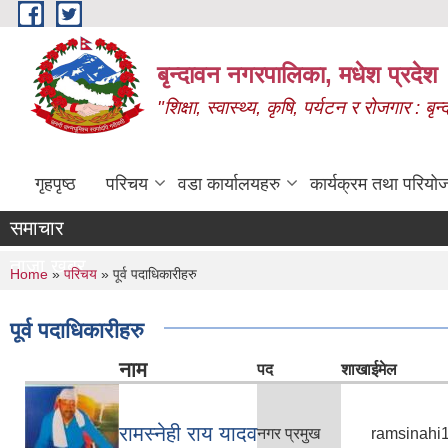
Skip to main content
बृन्दावन नगरपालिका, मधेश प्रदेश
"शिक्षा, स्वास्थ्य, कृषि, पर्यटन र रोजगार : 
गृहपृष्ठ
परिचय
वडा कार्यालयहरु
कार्यक्रम तथा परियो
समाचार
ताजा खबर
You are here
Home
»
परिचय
» पूर्व पदाधिकारीहरु
पूर्व पदाधिकारीहरु
नाम
पद
शाखा
ईमेल
रामस्नेही राय यादव
नगर प्रमुख
ramsinahi