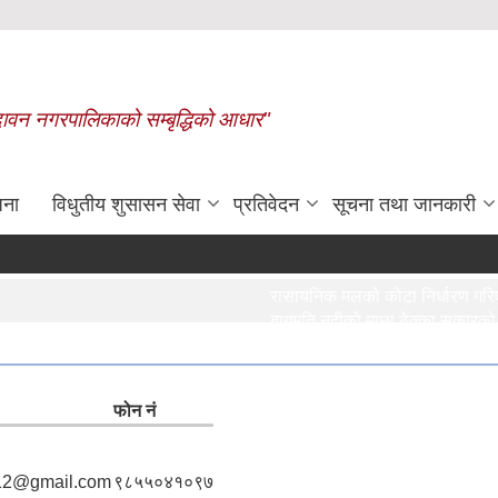
बृन्दावन नगरपालिकाको सम्बृद्धिको आधार"
जना
विधुतीय शुसासन सेवा
प्रतिवेदन
सूचना तथा जानकारी
रासायनिक मलको कोटा निर्धारण गरिएको 
बागमति नदीको माछा ठेक्का सकारको लागि
विभिन्न माछा पोखरीको ठेक्का सकारको ल
मृगौला प्रत्यारोपण गरेका, डायलाइसिस गर
फोन नं
12@gmail.com
९८५५०४१०९७