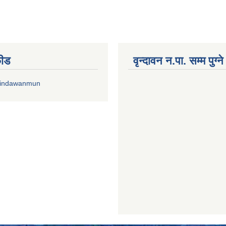
फीड
वृन्दावन न.पा. सम्म पुग्न
rindawanmun