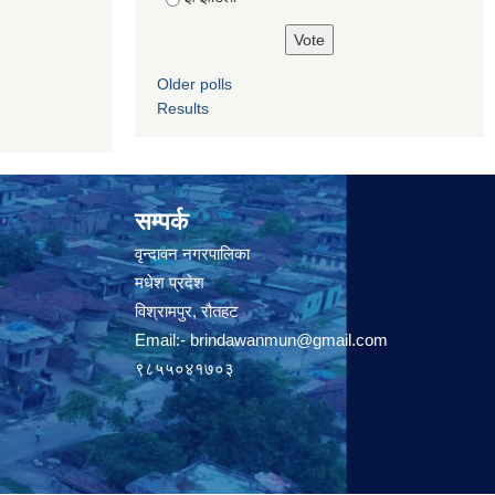
Older polls
Results
सम्पर्क
वृन्दावन नगरपालिका
मधेश प्रदेश
विश्रामपुर, रौतहट
Email:-
brindawanmun@gmail.com
९८५५०४१७०३