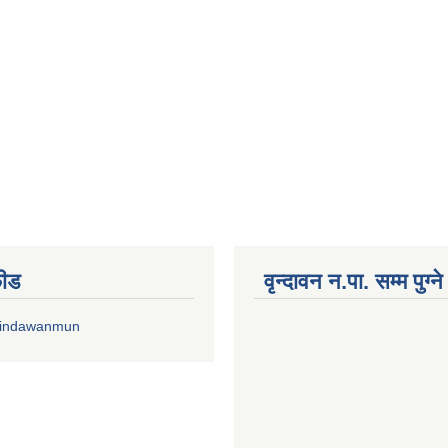
फीड
वृन्दावन न.पा. सम्म पुग्न
rindawanmun