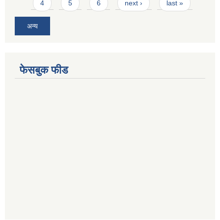
4
5
6
next ›
last »
अन्य
फेसबुक फीड