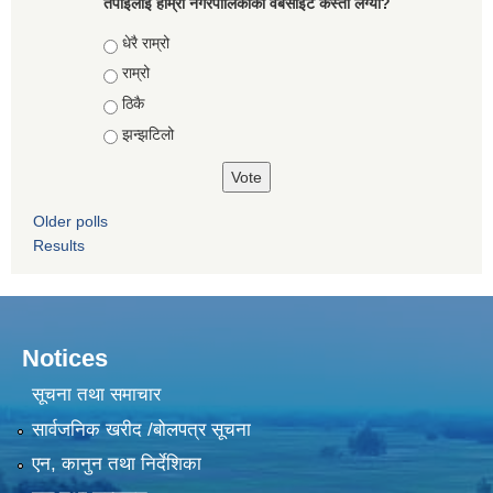
तपाईंलाई हाम्रो नगरपालिकाको वेबसाइट कस्तो लग्यो?
Choices
धेरै राम्रो
राम्रो
ठिकै
झन्झटिलो
Older polls
Results
Notices
सूचना तथा समाचार
सार्वजनिक खरीद /बोलपत्र सूचना
एन, कानुन तथा निर्देशिका