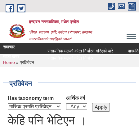
Skip to main content
बृन्दावन नगरपालिका, मधेश प्रदेश
"शिक्षा, स्वास्थ्य, कृषि, पर्यटन र रोजगार : बृन्दावन
नगरपालिकाको सम्बृद्धिको आधार"
समाचार
रासायनिक मलको कोटा निर्धारण गरिएको बारे ।
बागमति नदी
ताजा खबर
रासायनिक मलको कोटा निर्धारण गरिएको बारे ।
You are here
Home
» प्रतिवेदन
प्रतिवेदन
Has taxonomy term
आर्थिक वर्ष
केहि पनि भेटिएन ।