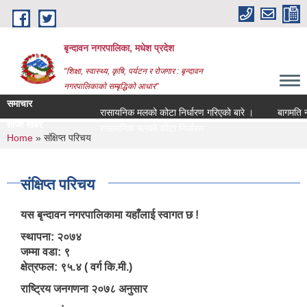
Skip to main content
बृन्दावन नगरपालिका, मधेश प्रदेश
"शिक्षा, स्वास्थ्य, कृषि, पर्यटन र रोजगार : बृन्दावन
नगरपालिकाको सम्बृद्धिको आधार"
समाचार
रासायनिक मलको कोटा निर्धारण गरिएको बारे ।
बागमति नदीको
ताजा खबर
रासायनिक मलको कोटा निर्धारण गरिएको बारे ।
You are here
Home
» संक्षिप्त परिचय
संक्षिप्त परिचय
यस बृन्दावन नगरपालिकामा यहाँलाई स्वागत छ !
स्थापना: २०७४
जम्मा वडा: ९
क्षेत्रफल: ९५.४ ( वर्ग कि.मी.)
राष्ट्रिय जनगणना २०७८ अनुसार