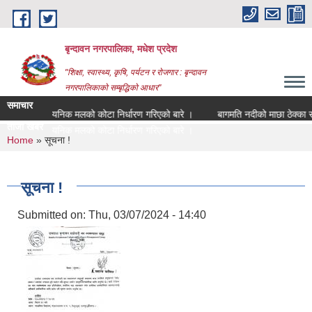
Skip to main content
बृन्दावन नगरपालिका, मधेश प्रदेश
"शिक्षा, स्वास्थ्य, कृषि, पर्यटन र रोजगार : बृन्दावन
नगरपालिकाको सम्बृद्धिको आधार"
समाचार
रासायनिक मलको कोटा निर्धारण गरिएको बारे ।
बागमति नदीको माछा ठेक्का सकार
ताजा खबर
बागमति |
You are here
Home
» सूचना !
सूचना !
Submitted on:
Thu, 03/07/2024 - 14:40