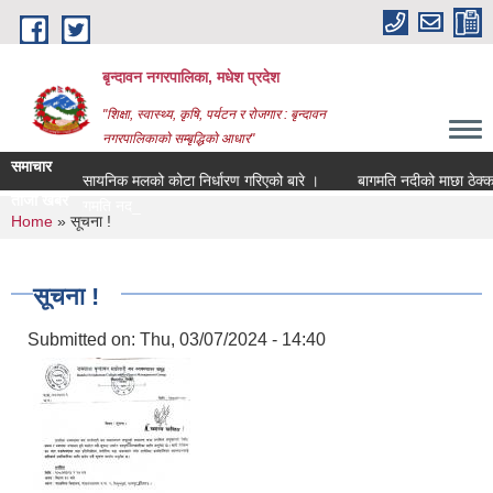
Skip to main content
बृन्दावन नगरपालिका, मधेश प्रदेश
"शिक्षा, स्वास्थ्य, कृषि, पर्यटन र रोजगार : बृन्दावन
नगरपालिकाको सम्बृद्धिको आधार"
समाचार
रासायनिक मलको कोटा निर्धारण गरिएको बारे ।
बागमति नदीको माछा ठेक्का सक
ताजा खबर
बागमति नदीको माछ |
You are here
Home
» सूचना !
सूचना !
Submitted on:
Thu, 03/07/2024 - 14:40