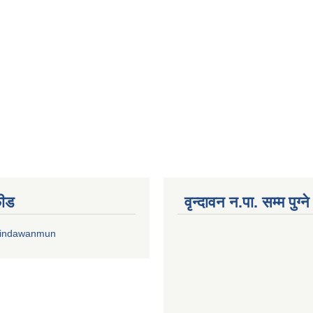
फीड
वृन्दावन न.पा. सम्म पुग्न
rindawanmun