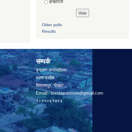
झन्झटिलो
Older polls
Results
सम्पर्क
वृन्दावन नगरपालिका
मधेश प्रदेश
विश्रामपुर, रौतहट
Email:-
brindawanmun@gmail.com
९८५५०४१७०३