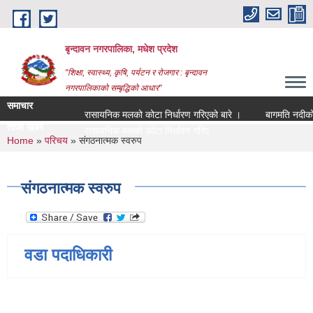
Skip to main content
बृन्दावन नगरपालिका, मधेश प्रदेश
"शिक्षा, स्वास्थ्य, कृषि, पर्यटन र रोजगार : बृन्दावन
नगरपालिकाको सम्बृद्धिको आधार"
समाचार
रासायनिक मलको कोटा निर्धारण गरिएको बारे ।
बागमति नदीको माछ
ताजा खबर
रासायनिक मलको कोटा निर्धारण गरिएको बारे ।
You are here
Home
»
परिचय
» संगठनात्मक स्वरुप
संगठनात्मक स्वरुप
वडा पदाधिकारी