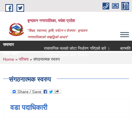
Skip to main content
बृन्दावन नगरपालिका, मधेश प्रदेश
"शिक्षा, स्वास्थ्य, कृषि, पर्यटन र रोजगार : बृन्दावन
नगरपालिकाको सम्बृद्धिको आधार"
समाचार
रासायनिक मलको कोटा निर्धारण गरिएको बारे ।
बागमति नदीक
ताजा खबर
रासायनिक मलको कोटा निर्धारण गरिएको बारे ।
You are here
Home
»
परिचय
» संगठनात्मक स्वरुप
संगठनात्मक स्वरुप
वडा पदाधिकारी