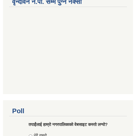
वृन्दावन न.पा. सम्म पुग्ने नक्सा
Poll
तपाईंलाई हाम्रो नगरपालिकाको वेबसाइट कस्तो लग्यो?
Choices
धेरै राम्रो