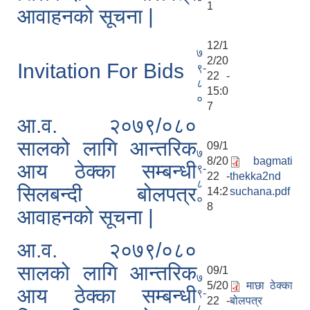
1
आवाहनको सूचना |
12/1
७
2/20
Invitation For Bids
९-
22 -
८
15:0
०
7
आ.व. २०७९/०८०
सालको लागि आन्तरिक
09/1
७
8/20
bagmati
आय ठेक्का सम्बन्धी
९-
22 -
thekka2nd
८
सिलबन्दी बोलपत्र
14:2
suchana.pdf
०
8
आवाहनको सूचना |
आ.व. २०७९/०८०
सालको लागि आन्तरिक
09/1
७
5/20
माछा ठेक्का
आय ठेक्का सम्बन्धी
९-
22 -
बोलपत्र
८