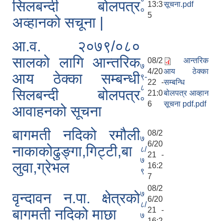
सिलबन्दी बोलपत्र
13:3
सूचना.pdf
०
5
अव्हानको सचूना |
आ.व. २०७९/०८०
सालको लागि आन्तरिक
08/2
आन्तरिक
७
4/20
आय ठेक्का
आय ठेक्का सम्बन्धी
९-
22 -
सम्बन्धि
८
सिलबन्दी बोलपत्र
21:0
बोलपत्र आव्हान
०
6
सूचना pdf.pdf
आवाहनको सूचना
बागमती नदिको रमौली
08/2
७
6/20
नाकाकोढुङ्गा,गिट्टी,बा
८/
21 -
७
लुवा,ग्रेभल
16:2
९
7
08/2
७
वृन्दावन न.पा. क्षेत्रको
6/20
८/
21 -
बागमती नदिको माछा
७
16:2