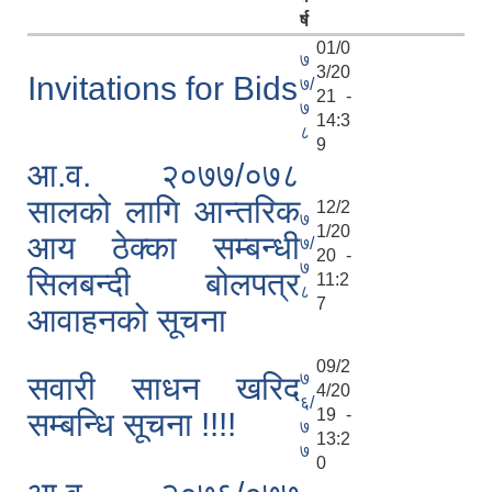
र्ष
01/0
७
3/20
Invitations for Bids
७/
21 -
७
14:3
८
9
आ.व. २०७७/०७८
सालको लागि आन्तरिक
12/2
७
1/20
आय ठेक्का सम्बन्धी
७/
20 -
७
सिलबन्दी बोलपत्र
11:2
८
7
आवाहनको सूचना
09/2
७
सवारी साधन खरिद
4/20
६/
19 -
सम्बन्धि सूचना !!!!
७
13:2
७
0