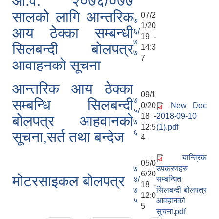
आ.व. २०७६/०७७
सालको लागि आन्तरिक
07/2
७
1/20
आय ठेक्का सम्बन्धी
६/
19 -
७
सिलबन्दी बोलपत्र
14:3
७
7
आवाहनको सूचना
आन्तरिक आय ठेक्का
09/1
७
सम्बन्धि सिलबन्दी
0/20
New Doc
५/
18 -
2018-09-10
बोलपत्र आहवानको
७
12:5
(1).pdf
६
सूचना,सर्त तथा बन्देज
4
यान्त्रिक
05/0
७
उपकरणहरु
6/20
मोटरसाइकल बोलपत्र
४/
सम्बन्धित
18 -
७
सिलबन्दी बोलपत्र
12:0
५
आवहानको
5
सुचना.pdf