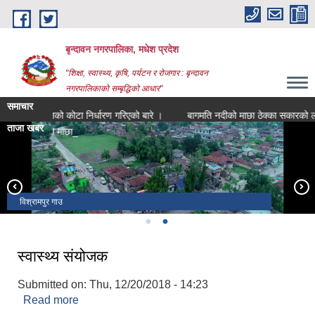
Skip to main content
बृन्दावन नगरपालिका, मधेश प्रदेश
"शिक्षा, स्वास्थ्य, कृषि, पर्यटन र रोजगार : बृन्दावन
नगरपालिकाको सम्बृद्धिको आधार"
समाचार
यनिक मलको कोटा निर्धारण गरिएको बारे ।
बागमति नदीको माछा ठेक्का सकारको लागि बो
ताजा खबर
ति नदीको माछा ठेक्का सका |
हनुमान मन्दिर
विश्रामपुर गाउ
स्वास्थ्य संयोजक
Submitted on:
Thu, 12/20/2018 - 14:23
Read more
about स्वास्थ्य संयोजक