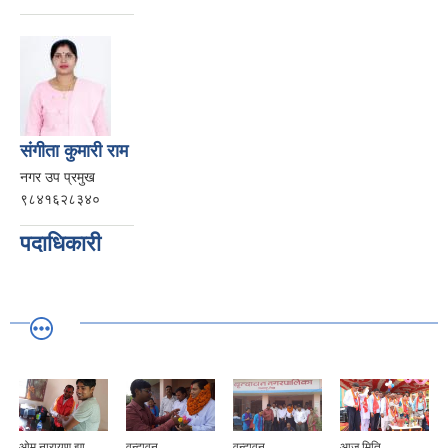
संगीता कुमारी राम
नगर उप प्रमुख
९८४१६२८३४०
पदाधिकारी
ओम नारायण झा
वृन्दावन
वृन्दावन
आज मिति